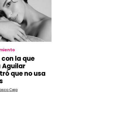
imiento
 con la que
 Aguilar
ró que no usa
s
lasco Ceja