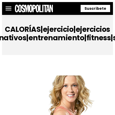
Suscríbete
Menú
CALORÍAS|ejercicio|ejercicios
rnativos|entrenamiento|fitness|