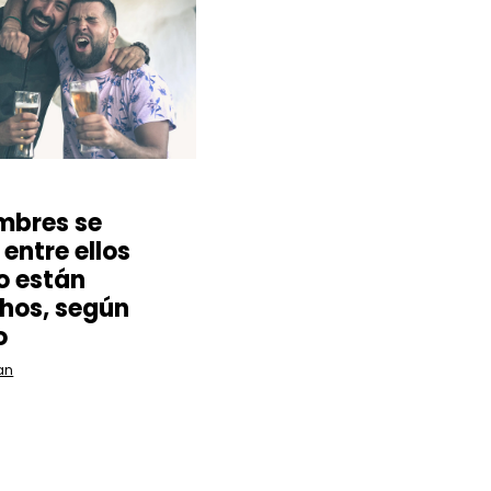
mbres se
entre ellos
o están
hos, según
o
an