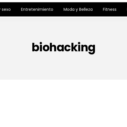
 sexo
Entretenimiento
Moda y Belleza
Fitness
biohacking