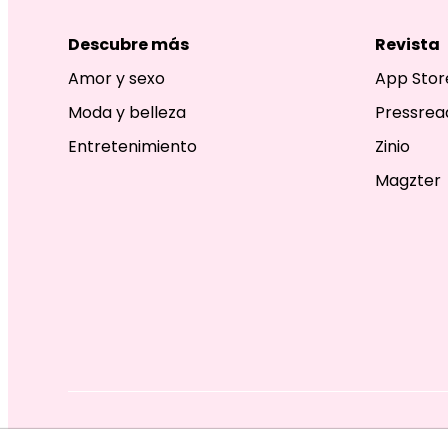
Descubre más
Revista
Amor y sexo
App Stor
Moda y belleza
Pressrea
Entretenimiento
Zinio
Magzter
EDITORIAL TELEVISA S.A. DE C.V. TODOS LOS DERECHOS R