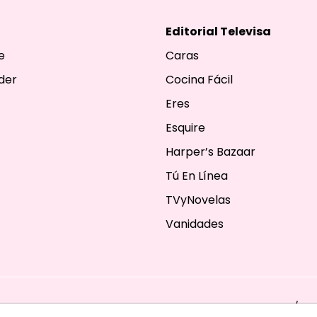
Editorial Televisa
e
Caras
der
Cocina Fácil
Eres
Esquire
Harper’s Bazaar
Tú En Línea
TVyNovelas
Vanidades
ESERVADOS. TBG - EDITORIAL TELEVISA - LIFESTYLES - BEAUTY / FA