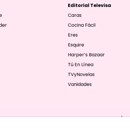
Editorial Televisa
e
Caras
der
Cocina Fácil
Eres
Esquire
Harper’s Bazaar
Tú En Línea
TVyNovelas
Vanidades
ESERVADOS. TBG - EDITORIAL TELEVISA - LIFESTYLES - BEAUTY / FA