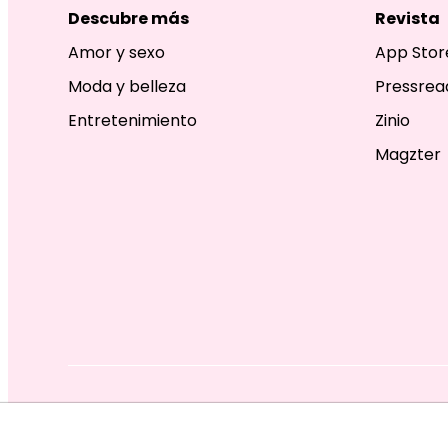
Descubre más
Revista
Amor y sexo
App Stor
Moda y belleza
Pressrea
Entretenimiento
Zinio
Magzter
EDITORIAL TELEVISA S.A. DE C.V. TODOS LOS DERECHOS R