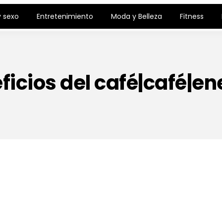
 sexo
Entretenimiento
Moda y Belleza
Fitness
ficios del café|café|en