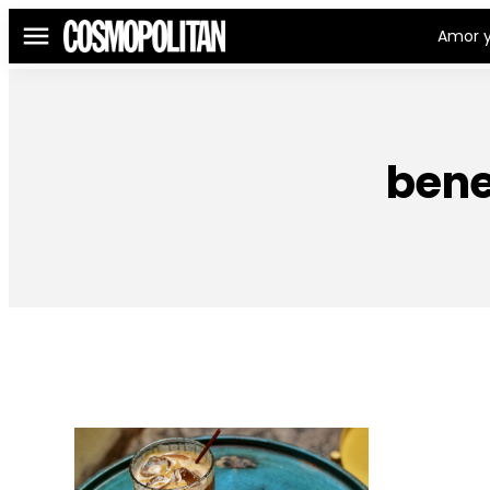
Amor y
Menú
bene