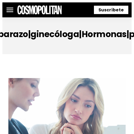
Suscríbete
Menú
arazo|ginecóloga|Hormonas|p