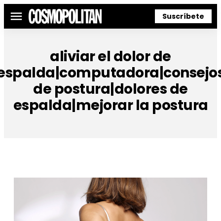
Suscríbete
Menú
aliviar el dolor de
espalda|computadora|consejo
de postura|dolores de
espalda|mejorar la postura