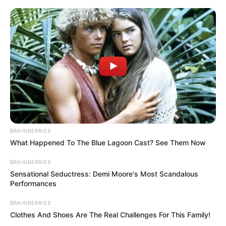
Descubre el efecto de la masturbación femenina
en tu vida sexual
·
Diciembre 08, 2024
María Dávalos
Amor y Sexo
Mito o realidad: ¿La masturbación
masculina afecta el desempeño en las
relaciones íntimas?
Diciembre 14, 2024
Amor y Sexo
Mito o realidad: ¿Los hombres solo
sienten placer en una parte de su
miembro?
Diciembre 17, 2024
Amor y Sexo