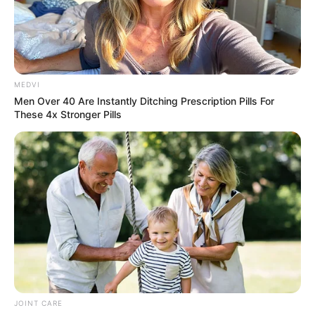
Amor y Sexo
La parte del cuerpo que los
hombres más tocan cuando están
realmente enamorados