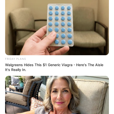
Caras
Aviso de privacidad
Cocina Fácil
Términos de servicio
Eres
Esquire
Harper’s Bazaar
Tú En Línea
TVyNovelas
Vanidades
EDITORIAL TELEVISA S.A. DE C.V. TODOS LOS DERECHOS
RESERVADOS. TBG - EDITORIAL TELEVISA - LIFESTYLES -
BEAUTY / FASHION