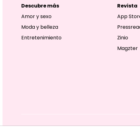
Descubre más
Revista
Amor y sexo
App Stor
Moda y belleza
Pressrea
Entretenimiento
Zinio
Magzter
EDITORIAL TELEVISA S.A. DE C.V. TODOS LOS DERECHOS R