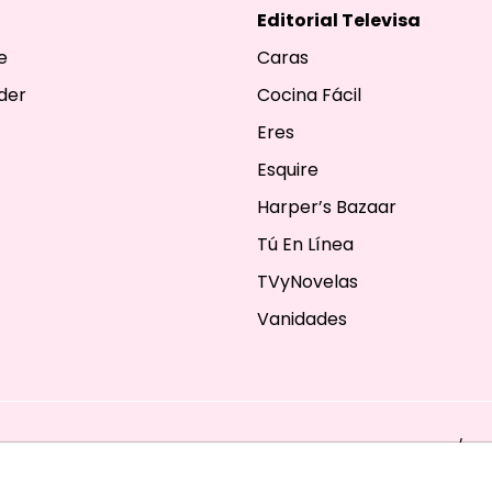
Editorial Televisa
e
Caras
der
Cocina Fácil
Eres
Esquire
Harper’s Bazaar
Tú En Línea
TVyNovelas
Vanidades
ESERVADOS. TBG - EDITORIAL TELEVISA - LIFESTYLES - BEAUTY / FA