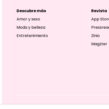
Descubre más
Revista
Amor y sexo
App Stor
Moda y belleza
Pressrea
Entretenimiento
Zinio
Magzter
EDITORIAL TELEVISA S.A. DE C.V. TODOS LOS DERECHOS R