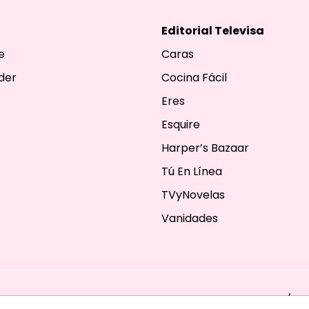
Editorial Televisa
e
Caras
der
Cocina Fácil
Eres
Esquire
Harper’s Bazaar
Tú En Línea
TVyNovelas
Vanidades
ESERVADOS. TBG - EDITORIAL TELEVISA - LIFESTYLES - BEAUTY / FA