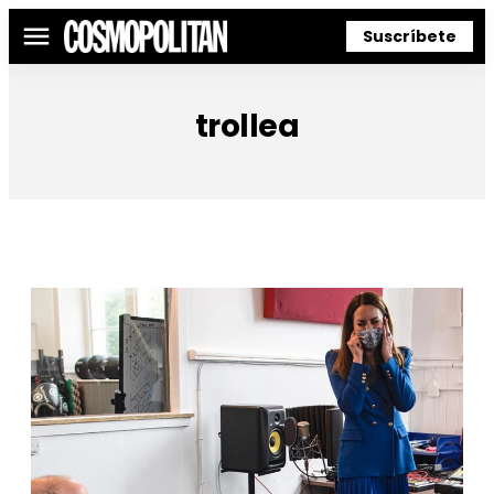
Suscríbete
Menú
trollea