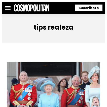
Suscríbete
Menú
tips realeza