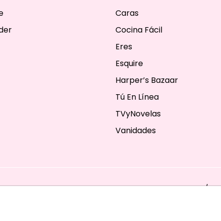
e
Caras
der
Cocina Fácil
Eres
Esquire
Harper’s Bazaar
Tú En Línea
TVyNovelas
Vanidades
ESERVADOS. TBG - EDITORIAL TELEVISA - LIFESTYLES - BEAUTY / FA