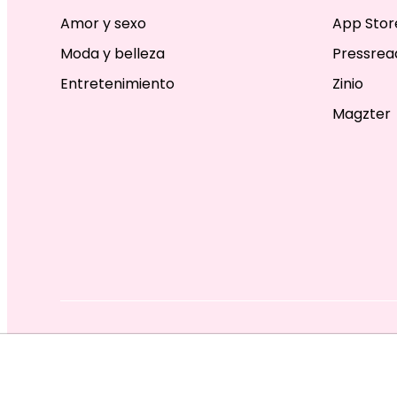
Amor y sexo
App Stor
Moda y belleza
Pressrea
Entretenimiento
Zinio
Magzter
EDITORIAL TELEVISA S.A. DE C.V. TODOS LOS DERECHOS R