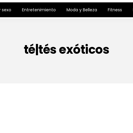
 sexo
Entretenimiento
Moda y Belleza
Fitness
té|tés exóticos