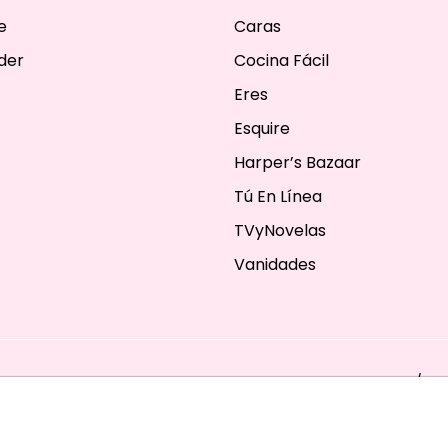
e
Caras
der
Cocina Fácil
Eres
Esquire
Harper’s Bazaar
Tú En Línea
TVyNovelas
Vanidades
ESERVADOS. TBG - EDITORIAL TELEVISA - LIFESTYLES - BEAUTY / FA