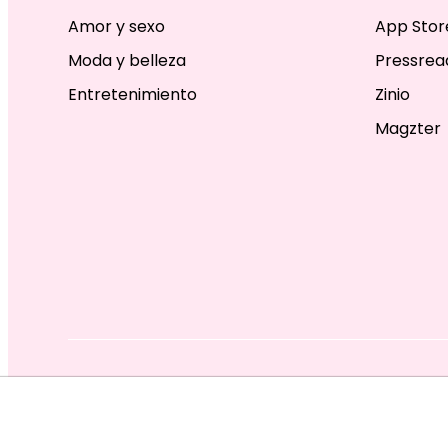
Amor y sexo
App Stor
Moda y belleza
Pressrea
Entretenimiento
Zinio
Magzter
EDITORIAL TELEVISA S.A. DE C.V. TODOS LOS DERECHOS R