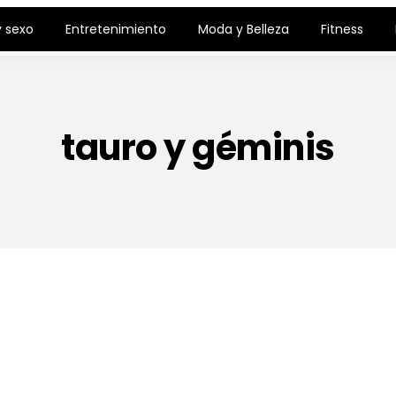
 sexo
Entretenimiento
Moda y Belleza
Fitness
tauro y géminis