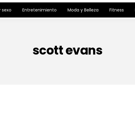
 sexo
Entretenimiento
Moda y Belleza
Fitness
scott evans