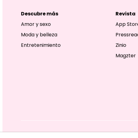
Descubre más
Revista
Amor y sexo
App Stor
Moda y belleza
Pressrea
Entretenimiento
Zinio
Magzter
EDITORIAL TELEVISA S.A. DE C.V. TODOS LOS DERECHOS R