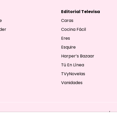
Editorial Televisa
e
Caras
der
Cocina Fácil
Eres
Esquire
Harper’s Bazaar
Tú En Línea
TVyNovelas
Vanidades
ESERVADOS. TBG - EDITORIAL TELEVISA - LIFESTYLES - BEAUTY / FA