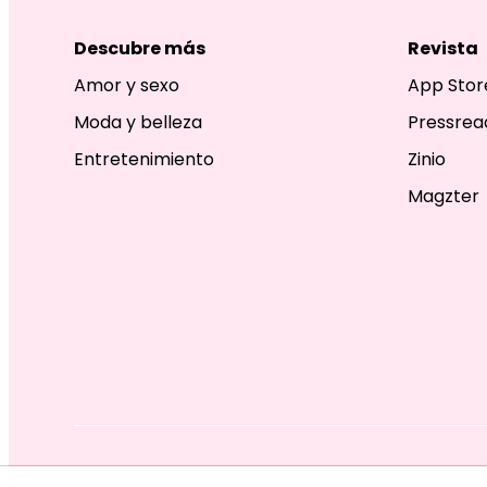
Descubre más
Revista
Amor y sexo
App Stor
Moda y belleza
Pressrea
Entretenimiento
Zinio
Magzter
EDITORIAL TELEVISA S.A. DE C.V. TODOS LOS DERECHOS R