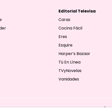
Editorial Televisa
e
Caras
der
Cocina Fácil
Eres
Esquire
Harper’s Bazaar
Tú En Línea
TVyNovelas
Vanidades
ESERVADOS. TBG - EDITORIAL TELEVISA - LIFESTYLES - BEAUTY / FA