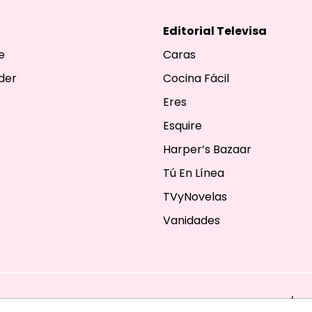
Editorial Televisa
e
Caras
der
Cocina Fácil
Eres
Esquire
Harper’s Bazaar
Tú En Línea
TVyNovelas
Vanidades
ESERVADOS. TBG - EDITORIAL TELEVISA - LIFESTYLES - BEAUTY / FA