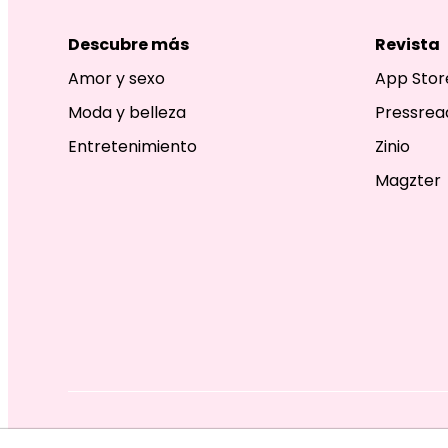
Descubre más
Revista
Amor y sexo
App Stor
Moda y belleza
Pressrea
Entretenimiento
Zinio
Magzter
EDITORIAL TELEVISA S.A. DE C.V. TODOS LOS DERECHOS R