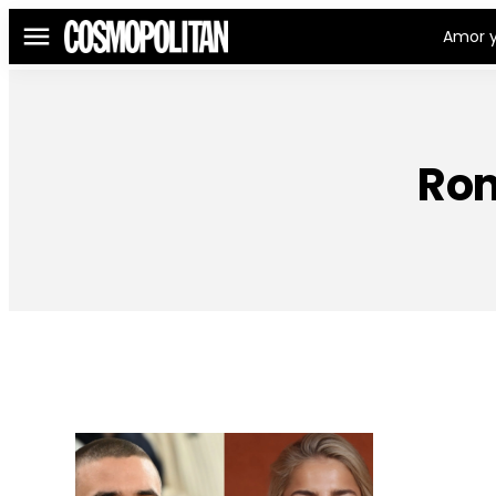
Amor y
Menú
Rom