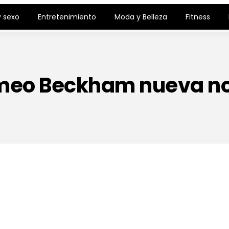
 sexo
Entretenimiento
Moda y Belleza
Fitness
eo Beckham nueva n