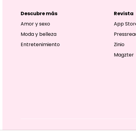
Descubre más
Revista
Amor y sexo
App Stor
Moda y belleza
Pressrea
Entretenimiento
Zinio
Magzter
EDITORIAL TELEVISA S.A. DE C.V. TODOS LOS DERECHOS R