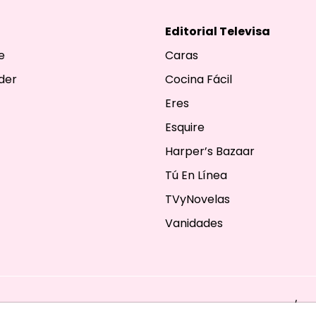
Editorial Televisa
e
Caras
der
Cocina Fácil
Eres
Esquire
Harper’s Bazaar
Tú En Línea
TVyNovelas
Vanidades
ESERVADOS. TBG - EDITORIAL TELEVISA - LIFESTYLES - BEAUTY / FA