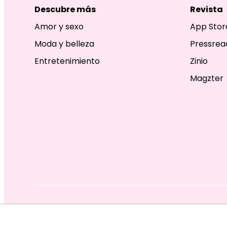
Descubre más
Revista
Amor y sexo
App Stor
Moda y belleza
Pressrea
Entretenimiento
Zinio
Magzter
EDITORIAL TELEVISA S.A. DE C.V. TODOS LOS DERECHOS R