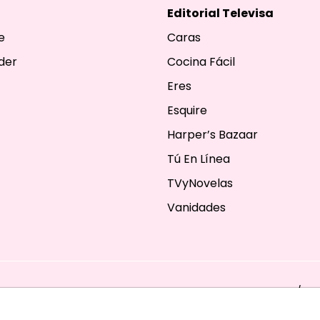
Editorial Televisa
e
Caras
der
Cocina Fácil
Eres
Esquire
Harper’s Bazaar
Tú En Línea
TVyNovelas
Vanidades
ESERVADOS. TBG - EDITORIAL TELEVISA - LIFESTYLES - BEAUTY / FA