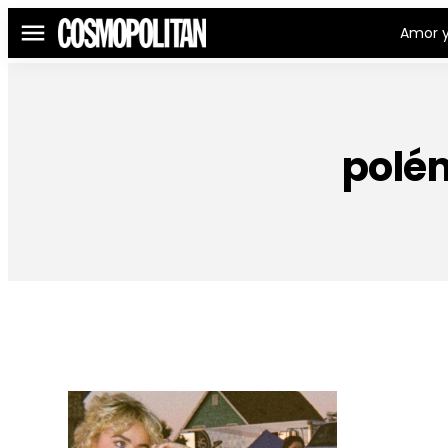
Amor y
Menú
polém