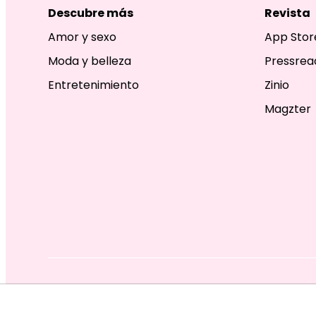
Descubre más
Revista
Amor y sexo
App Stor
Moda y belleza
Pressrea
Entretenimiento
Zinio
Magzter
EDITORIAL TELEVISA S.A. DE C.V. TODOS LOS DERECHOS R