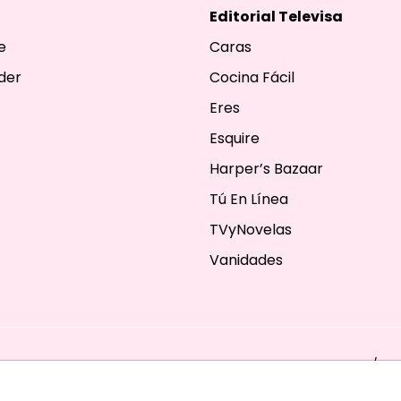
Editorial Televisa
e
Caras
der
Cocina Fácil
Eres
Esquire
Harper’s Bazaar
Tú En Línea
TVyNovelas
Vanidades
ESERVADOS. TBG - EDITORIAL TELEVISA - LIFESTYLES - BEAUTY / FA