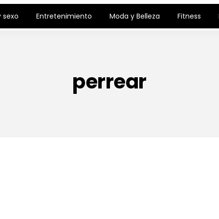
 sexo
Entretenimiento
Moda y Belleza
Fitness
perrear