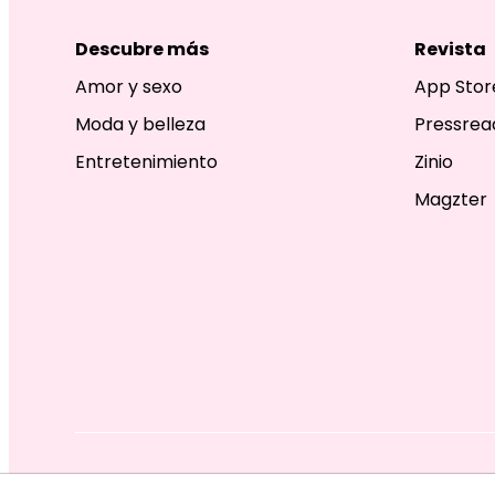
Descubre más
Revista
Amor y sexo
App Stor
Moda y belleza
Pressrea
Entretenimiento
Zinio
Magzter
EDITORIAL TELEVISA S.A. DE C.V. TODOS LOS DERECHOS R