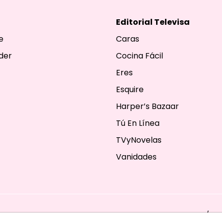
Editorial Televisa
e
Caras
der
Cocina Fácil
Eres
Esquire
Harper’s Bazaar
Tú En Línea
TVyNovelas
Vanidades
ESERVADOS. TBG - EDITORIAL TELEVISA - LIFESTYLES - BEAUTY / FA