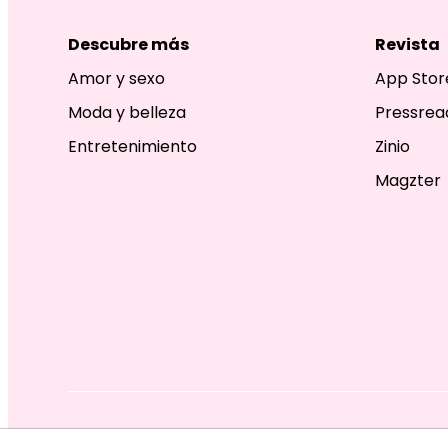
Descubre más
Revista
Amor y sexo
App Stor
Moda y belleza
Pressrea
Entretenimiento
Zinio
Magzter
EDITORIAL TELEVISA S.A. DE C.V. TODOS LOS DERECHOS R