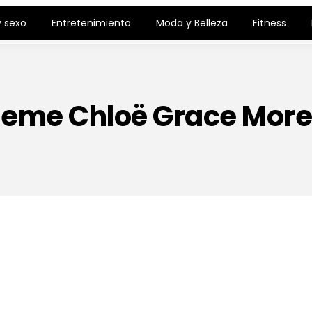
 sexo
Entretenimiento
Moda y Belleza
Fitness
eme Chloë Grace More