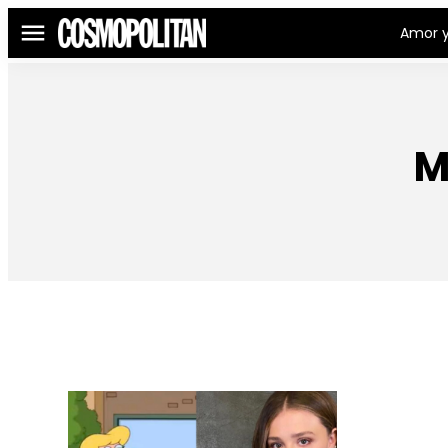
Amor y
Menú
M