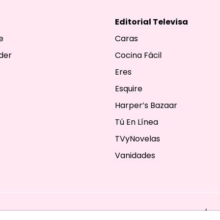
Editorial Televisa
e
Caras
der
Cocina Fácil
Eres
Esquire
Harper’s Bazaar
Tú En Línea
TVyNovelas
Vanidades
ESERVADOS. TBG - EDITORIAL TELEVISA - LIFESTYLES - BEAUTY / FA