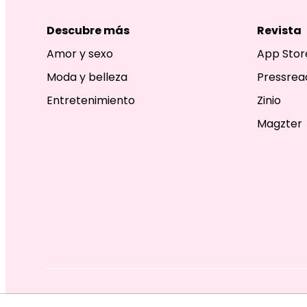
Descubre más
Revista
Amor y sexo
App Stor
Moda y belleza
Pressrea
Entretenimiento
Zinio
Magzter
EDITORIAL TELEVISA S.A. DE C.V. TODOS LOS DERECHOS R