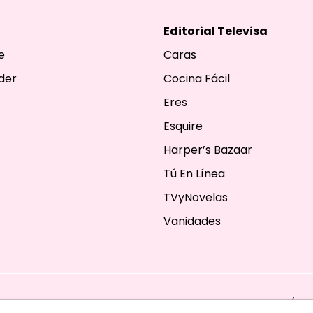
Editorial Televisa
e
Caras
der
Cocina Fácil
Eres
Esquire
Harper’s Bazaar
Tú En Línea
TVyNovelas
Vanidades
ESERVADOS. TBG - EDITORIAL TELEVISA - LIFESTYLES - BEAUTY / FA