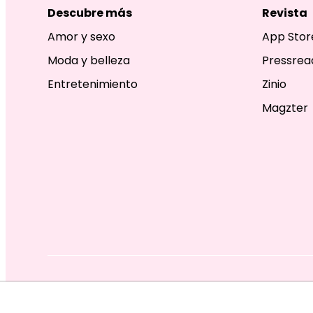
Descubre más
Revista
Amor y sexo
App Stor
Moda y belleza
Pressrea
Entretenimiento
Zinio
Magzter
EDITORIAL TELEVISA S.A. DE C.V. TODOS LOS DERECHOS R