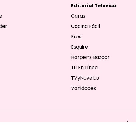
Editorial Televisa
e
Caras
der
Cocina Fácil
Eres
Esquire
Harper’s Bazaar
Tú En Línea
TVyNovelas
Vanidades
ESERVADOS. TBG - EDITORIAL TELEVISA - LIFESTYLES - BEAUTY / FA