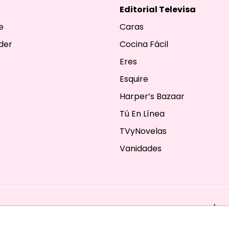
Editorial Televisa
e
Caras
der
Cocina Fácil
Eres
Esquire
Harper’s Bazaar
Tú En Línea
TVyNovelas
Vanidades
ESERVADOS. TBG - EDITORIAL TELEVISA - LIFESTYLES - BEAUTY / FA