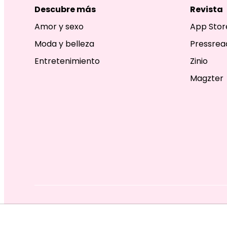
Descubre más
Revista
Amor y sexo
App Stor
Moda y belleza
Pressrea
Entretenimiento
Zinio
Magzter
EDITORIAL TELEVISA S.A. DE C.V. TODOS LOS DERECHOS R