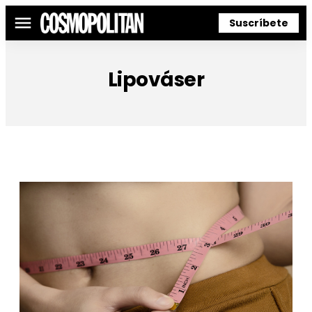
Suscríbete
Menú
Lipováser