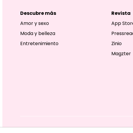
Descubre más
Revista
Amor y sexo
App Stor
Moda y belleza
Pressrea
Entretenimiento
Zinio
Magzter
EDITORIAL TELEVISA S.A. DE C.V. TODOS LOS DERECHOS R