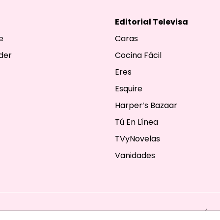
Editorial Televisa
e
Caras
der
Cocina Fácil
Eres
Esquire
Harper’s Bazaar
Tú En Línea
TVyNovelas
Vanidades
ESERVADOS. TBG - EDITORIAL TELEVISA - LIFESTYLES - BEAUTY / FA