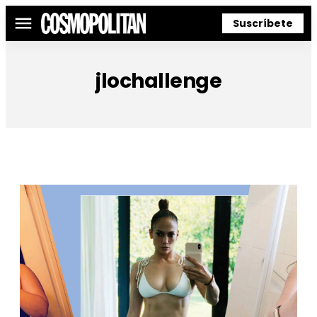
Suscríbete
Menú
jlochallenge