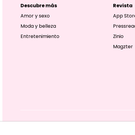
Descubre más
Revista
Amor y sexo
App Stor
Moda y belleza
Pressrea
Entretenimiento
Zinio
Magzter
EDITORIAL TELEVISA S.A. DE C.V. TODOS LOS DERECHOS R