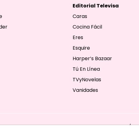
Editorial Televisa
e
Caras
der
Cocina Fácil
Eres
Esquire
Harper’s Bazaar
Tú En Línea
TVyNovelas
Vanidades
ESERVADOS. TBG - EDITORIAL TELEVISA - LIFESTYLES - BEAUTY / FA