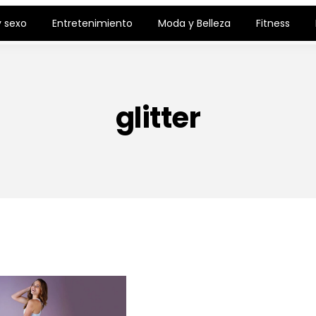
 sexo
Entretenimiento
Moda y Belleza
Fitness
glitter