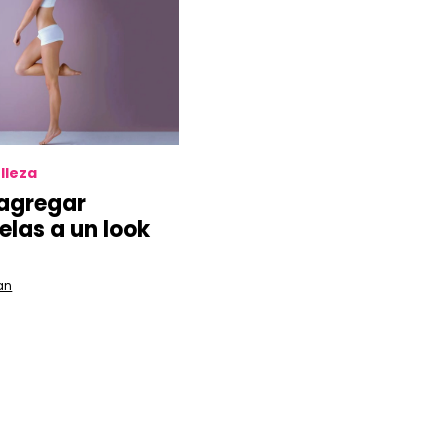
lleza
agregar
elas a un look
an