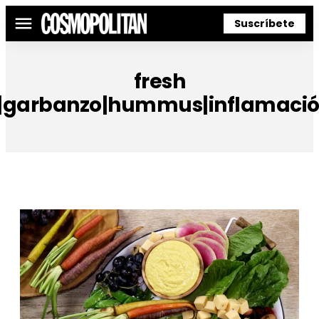
Suscríbete
Menú
fresh
|garbanzo|hummus|inflamación