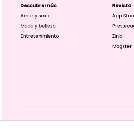
Descubre más
Revista
Amor y sexo
App Stor
Moda y belleza
Pressrea
Entretenimiento
Zinio
Magzter
EDITORIAL TELEVISA S.A. DE C.V. TODOS LOS DERECHOS R