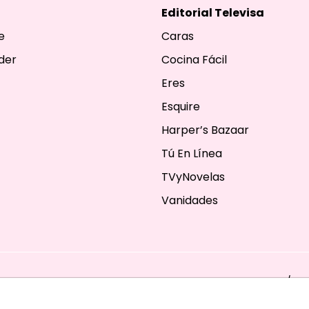
Editorial Televisa
e
Caras
der
Cocina Fácil
Eres
Esquire
Harper’s Bazaar
Tú En Línea
TVyNovelas
Vanidades
ESERVADOS. TBG - EDITORIAL TELEVISA - LIFESTYLES - BEAUTY / FA