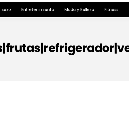
 sexo
Entretenimiento
Moda y Belleza
Fitness
s|frutas|refrigerador|v