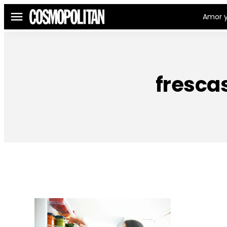
Amor y
Menú
fresca