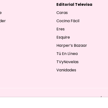
Editorial Televisa
e
Caras
der
Cocina Fácil
Eres
Esquire
Harper’s Bazaar
Tú En Línea
TVyNovelas
Vanidades
ESERVADOS. TBG - EDITORIAL TELEVISA - LIFESTYLES - BEAUTY / FA