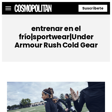
Suscríbete
Menú
entrenar en el
frío|sportwear|Under
Armour Rush Cold Gear