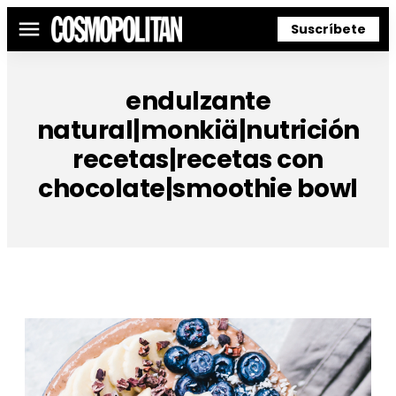
Suscríbete
Menú
endulzante
natural|monkiä|nutrición
recetas|recetas con
chocolate|smoothie bowl