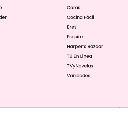
e
Caras
der
Cocina Fácil
Eres
Esquire
Harper’s Bazaar
Tú En Línea
TVyNovelas
Vanidades
ESERVADOS. TBG - EDITORIAL TELEVISA - LIFESTYLES - BEAUTY / FA