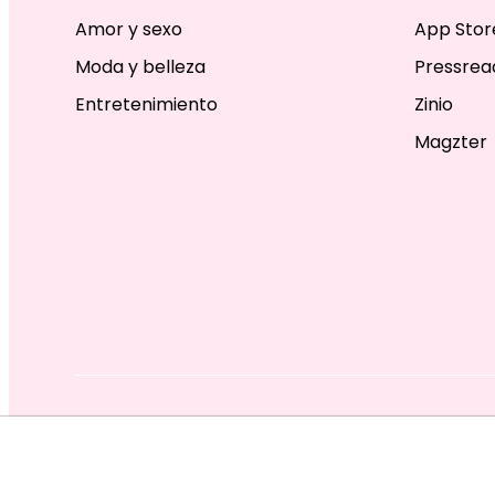
Amor y sexo
App Stor
Moda y belleza
Pressrea
Entretenimiento
Zinio
Magzter
EDITORIAL TELEVISA S.A. DE C.V. TODOS LOS DERECHOS R