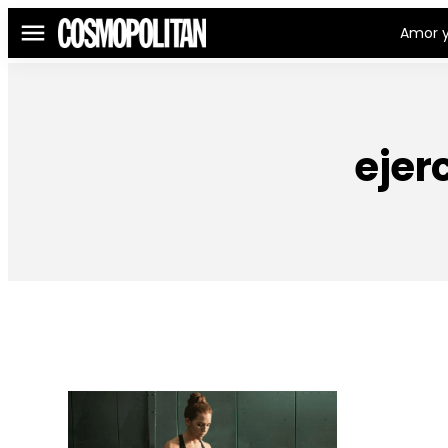
Amor y
Menú
ejer