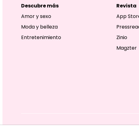
Descubre más
Revista
Amor y sexo
App Stor
Moda y belleza
Pressrea
Entretenimiento
Zinio
Magzter
EDITORIAL TELEVISA S.A. DE C.V. TODOS LOS DERECHOS R