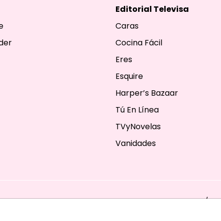
Editorial Televisa
e
Caras
der
Cocina Fácil
Eres
Esquire
Harper’s Bazaar
Tú En Línea
TVyNovelas
Vanidades
ESERVADOS. TBG - EDITORIAL TELEVISA - LIFESTYLES - BEAUTY / FA