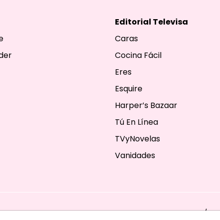
Editorial Televisa
e
Caras
der
Cocina Fácil
Eres
Esquire
Harper’s Bazaar
Tú En Línea
TVyNovelas
Vanidades
ESERVADOS. TBG - EDITORIAL TELEVISA - LIFESTYLES - BEAUTY / FA