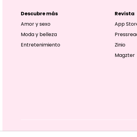
Descubre más
Revista
Amor y sexo
App Stor
Moda y belleza
Pressrea
Entretenimiento
Zinio
Magzter
EDITORIAL TELEVISA S.A. DE C.V. TODOS LOS DERECHOS R