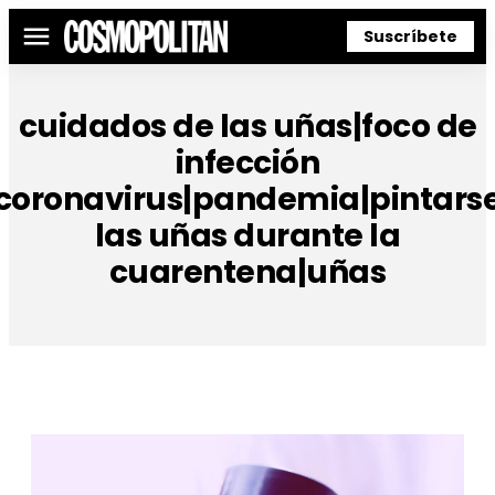
Suscríbete
Menú
cuidados de las uñas|foco de
infección
coronavirus|pandemia|pintars
las uñas durante la
cuarentena|uñas