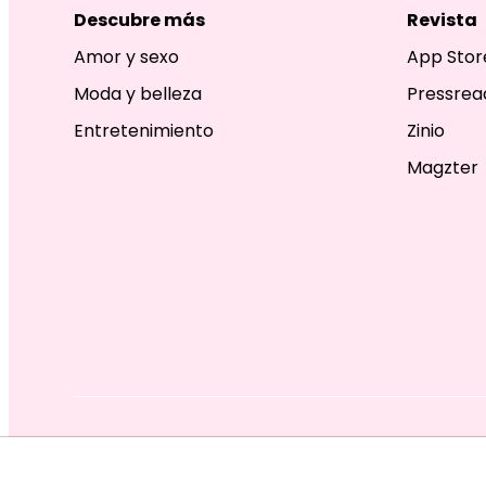
Descubre más
Revista
Amor y sexo
App Stor
Moda y belleza
Pressrea
Entretenimiento
Zinio
Magzter
EDITORIAL TELEVISA S.A. DE C.V. TODOS LOS DERECHOS R