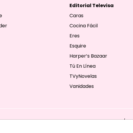
Editorial Televisa
e
Caras
der
Cocina Fácil
Eres
Esquire
Harper’s Bazaar
Tú En Línea
TVyNovelas
Vanidades
ESERVADOS. TBG - EDITORIAL TELEVISA - LIFESTYLES - BEAUTY / FA