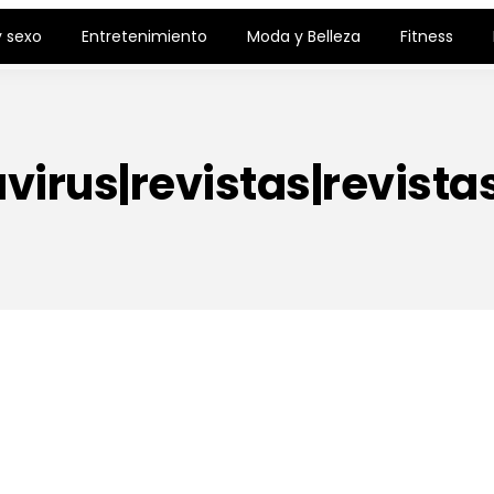
 sexo
Entretenimiento
Moda y Belleza
Fitness
virus|revistas|revistas