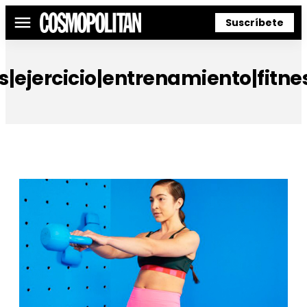
Suscríbete
Menú
s|ejercicio|entrenamiento|fitne