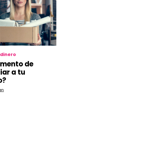
 dinero
omento de
iar a tu
o?
an