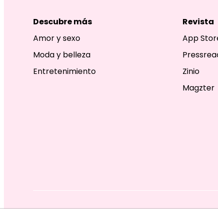
Descubre más
Revista
Amor y sexo
App Stor
Moda y belleza
Pressrea
Entretenimiento
Zinio
Magzter
EDITORIAL TELEVISA S.A. DE C.V. TODOS LOS DERECHOS R