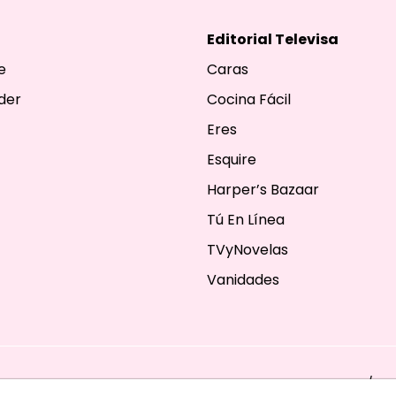
Editorial Televisa
e
Caras
der
Cocina Fácil
Eres
Esquire
Harper’s Bazaar
Tú En Línea
TVyNovelas
Vanidades
ESERVADOS. TBG - EDITORIAL TELEVISA - LIFESTYLES - BEAUTY / FA