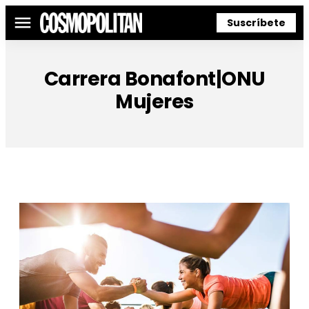
Suscríbete
Menú
Carrera Bonafont|ONU
Mujeres