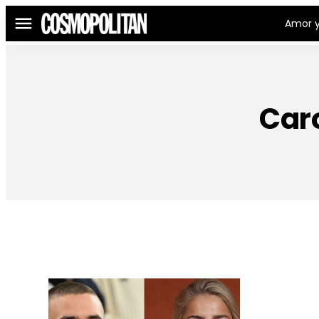
Amor y
Menú
Car