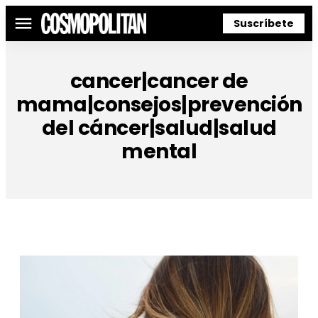
Suscríbete
Menú
cancer|cancer de
mama|consejos|prevención
del cáncer|salud|salud
mental