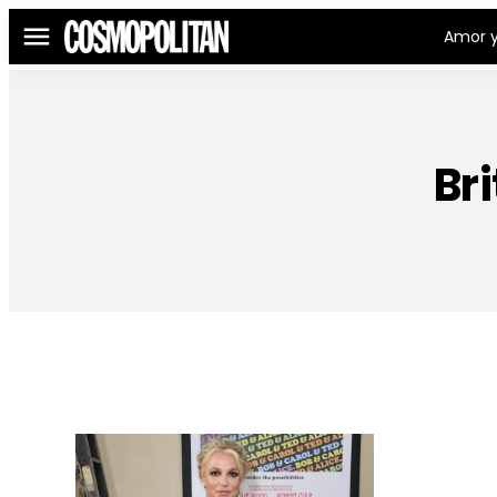
Amor y
Menú
Br