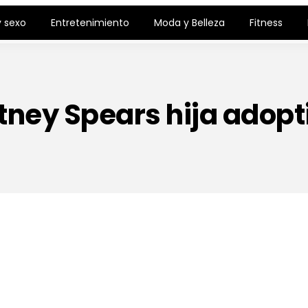
 sexo
Entretenimiento
Moda y Belleza
Fitness
itney Spears hija adopt