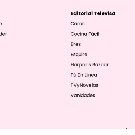
Editorial Televisa
e
Caras
der
Cocina Fácil
Eres
Esquire
Harper’s Bazaar
Tú En Línea
TVyNovelas
Vanidades
ESERVADOS. TBG - EDITORIAL TELEVISA - LIFESTYLES - BEAUTY / FA