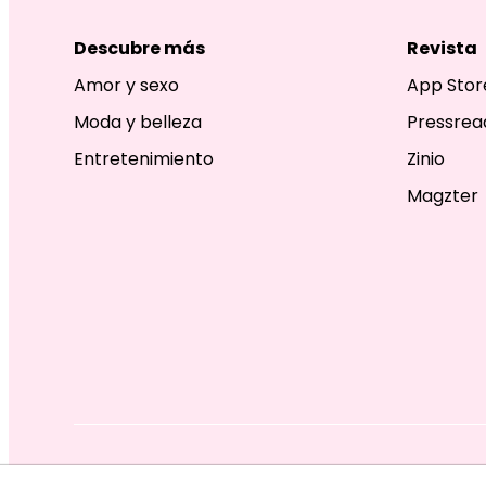
Descubre más
Revista
Amor y sexo
App Stor
Moda y belleza
Pressrea
Entretenimiento
Zinio
Magzter
EDITORIAL TELEVISA S.A. DE C.V. TODOS LOS DERECHOS R