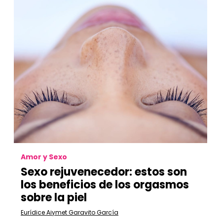
Amor y Sexo
Sexo rejuvenecedor: estos son
los beneficios de los orgasmos
sobre la piel
Eurídice Aiymet Garavito García