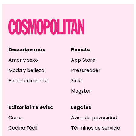
Descubre más
Revista
Amor y sexo
App Store
Moda y belleza
Pressreader
Entretenimiento
Zinio
Magzter
Editorial Televisa
Legales
Caras
Aviso de privacidad
Cocina Fácil
Términos de servicio