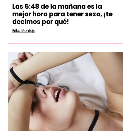
Las 5:48 de la mañana es la
mejor hora para tener sexo, ¡te
decimos por qué!
Erika Montejo